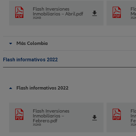
Flash Inversiones
Fl
Inmobiliarios – Abril.pdf
Me
352KB
352
Más Colombia
Flash informativos 2022
Flash informativos 2022
Flash Inversiones
Fl
Inmobiliarios –
In
Febrero.pdf
Fe
352KB
352