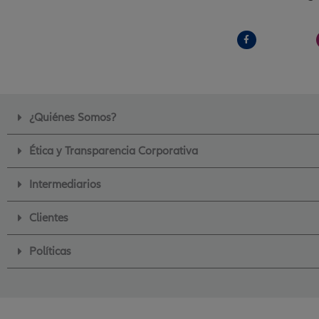
F
a
c
e
b
o
o
k
-
f
¿Quiénes Somos?
Ética y Transparencia Corporativa
Intermediarios
Clientes
Políticas