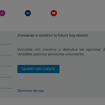
I
L
Y
n
i
o
s
n
u
t
k
t
a
e
u
g
d
b
r
i
e
a
n
m
-
¡Comienza a construir tu futuro hoy mismo!
i
n
Vincúlate con nosotros y descubre las opciones 
rentables para tus pensiones voluntarias.
QUIERO SER CLIENTE
Términos de uso