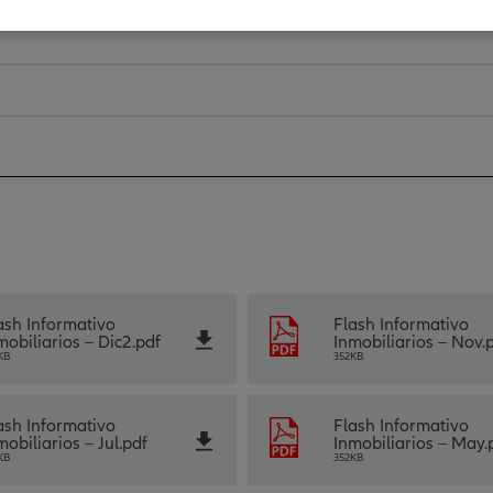
ash Informativo
Flash Informativo
mobiliarios – Dic2.pdf
Inmobiliarios – Nov.
KB
352KB
ash Informativo
Flash Informativo
mobiliarios – Jul.pdf
Inmobiliarios – May.
KB
352KB