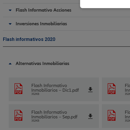
Flash Informativo Acciones
Inversiones Inmobiliarias
Flash informativos 2020
Alternativas Inmobiliarias
Flash Informativo
Fl
Inmobiliarios – Dic1.pdf
In
352KB
352
Flash Informativo
Fl
Inmobiliarios – Sep.pdf
In
352KB
352