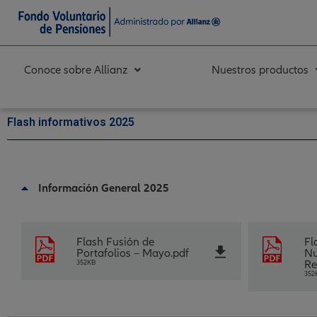
Ir
al
contenido
Conoce sobre Allianz
Nuestros productos
Flash informativos 2025
Información General 2025
Flash Fusión de
Fl
Portafolios – Mayo
.pdf
Nu
352KB
Re
352