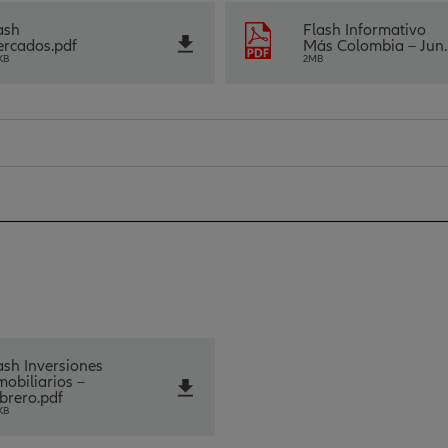
ash
Flash Informativo
rcados.pdf
Más Colombia – Jun.
KB
2MB
ash Inversiones
mobiliarios –
brero.pdf
KB