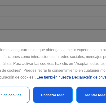
demos asegurarnos de que obtengas la mejor experiencia en nue
tan funciones como interacciones en redes sociales, mensajes p
sión Portafolios Alta
Coyunta de Mercado
álisis. Para activar las cookies, haz clic en "Aceptar todas las
quidez y Vista
fija.pdf
nservador Agosto.jpg
352KB
n de cookies". Puedes retirar tu consentimiento en cualquier m
KB
guración de cookies".
Lee también nuestra Declaración de priv
ón de cookies
Rechazar todo
Aceptar toda