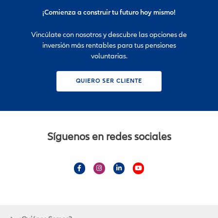
¡Comienza a construir tu futuro hoy mismo!
Vincúlate con nosotros y descubre las opciones de
inversión más rentables para tus pensiones
voluntarias.
QUIERO SER CLIENTE
Síguenos en redes sociales
F
I
L
Y
a
n
i
o
c
s
n
u
e
t
k
t
b
a
e
u
o
g
d
b
o
r
i
e
k
a
n
-
m
-