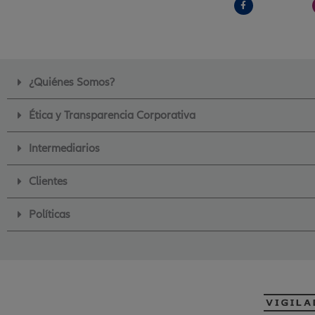
a
c
e
b
o
o
k
-
f
¿Quiénes Somos?
Ética y Transparencia Corporativa
Intermediarios
Clientes
Políticas