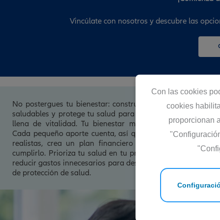
Vincúlate con nosotros y descubre las opcio
Con las cookies po
No postergues tu bienestar: construye tu ahorro, adopta h
cookies habili
saludables y protege tu salud para disfrutar de una vida p
proporcionan an
llena de vitalidad. Tu bienestar merece tu atención y cu
Cada pequeño aporte cuenta, así que establece metas de 
"Configuració
realistas, crea un plan financiero y mantén la disciplin
"Confi
cumplirlo. Prioriza tu salud en tu presupuesto y busca for
reducir gastos innecesarios para destinar más recursos a tu
de protección de salud.
Configuraci