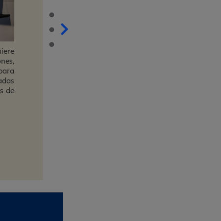
Cuidar tu salud es la mejor inversi
n tu
plazo en tu calidad de vida. Si lo hace
odrás
proactiva, impactarás positivamente tu
ción
físico, mental y emocional. Una buen
os o
permite disfrutar plenamente de tus a
os y
diarias, cumplir tus metas y mantene
ida.
activa y satisfactoria.
ntrol
adas