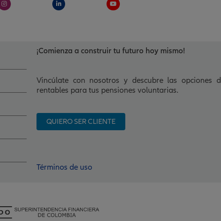
n
i
o
s
n
u
t
k
t
a
e
u
g
d
b
r
i
e
a
n
m
-
¡Comienza a construir tu futuro hoy mismo!
i
n
Vincúlate con nosotros y descubre las opciones 
rentables para tus pensiones voluntarias.
QUIERO SER CLIENTE
Términos de uso