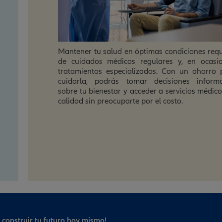
A la hora de tomar decisiones relacionadas co
bienestar, es mejor que tengas flexibilidad. P
elegir entre diferentes proveedores de aten
médica, buscar tratamientos alternativ
complementarios, y acceder a medicament
terapias que puedan mejorar tu calidad de v
Esta libertad de elección te brinda un mayor co
y te permite buscar las opciones más adecu
para ti.
construir tu futuro hoy mismo!