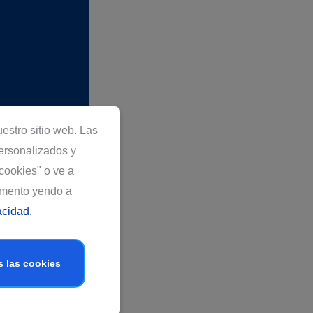
stro sitio web. Las
e Pensiones de
ersonalizados y
n al mercado de
 cookies" o ve a
 para lograrlo.
rar en un Fondo
omento yendo a
ios tributarios
acidad.
sitiva actual y
s las cookies