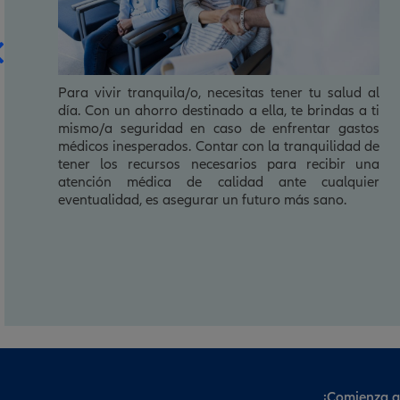
Invertir en tu salud no solo implica estar
preparado/a para afrontar enfermedades o
lesiones, sino también adoptar un enfoque
preventivo. Con un fondo para proteger tu salud,
podrás realizar chequeos médicos periódicos,
seguir un estilo de vida saludable y acceder a
programas de prevención; esto te ayudará a
detectar problemas de salud a tiempo, llevar una
vida más saludable y disfrutar de un mayor
bienestar.
¡Comienza a 