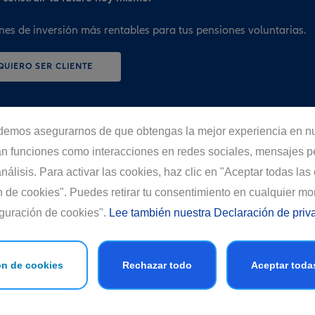
nes de inversión más rentables para tus pensiones voluntarias.
QUIERO SER CLIENTE
demos asegurarnos de que obtengas la mejor experiencia en nue
ábitos
Desde ya puedes ahorrar en el Fondo Voluntario d
tan funciones como interacciones en redes sociales, mensajes p
lena y
Allianz, tomando riesgos de inversión y exposició
álisis. Para activar las cookies, haz clic en "Aceptar todas las
idado.
valor, de acuerdo con el tiempo que estableciste
ahorro
Además, cuentas con incentivos fiscales por ahor
n de cookies". Puedes retirar tu consentimiento en cualquier m
a para
Voluntario de Pensiones, lo que te puede dar benefic
guración de cookies".
Lee también nuestra Declaración de priv
mas de
al realizar tus aportes, reduciendo tu carga impo
 fondo
aumentando tu patrimonio para el futuro.
ón de cookies
Rechazar todo
Aceptar toda