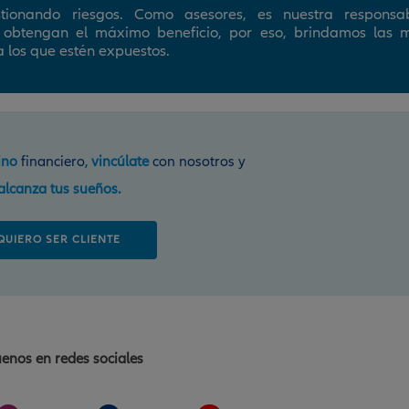
tionando riesgos. Como asesores, es nuestra responsab
s obtengan el máximo beneficio, por eso, brindamos las m
a los que estén expuestos.
ino
financiero,
vincúlate
con nosotros y
alcanza tus sueños.
QUIERO SER CLIENTE
enos en redes sociales
I
L
Y